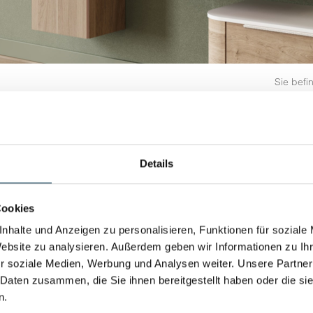
Sie befi
LAGUNA BADWELTEN
 Funktion
Details
öbel, die Funktionalität, modernes Design und
den Sanitärhandel bietet sie ein besonders vielfältiges
Cookies
ezimmer individuell gestalten lassen – von klaren,
nhalte und Anzeigen zu personalisieren, Funktionen für soziale
riff-losen Lösungen.
Website zu analysieren. Außerdem geben wir Informationen zu I
ische, Unterschränke, Hochschränke und
r soziale Medien, Werbung und Analysen weiter. Unsere Partner
nd Ausführungen – von matt über glänzend bis zu
 Daten zusammen, die Sie ihnen bereitgestellt haben oder die s
ische Stauraumlösungen mit einem ansprechenden
n.
uf Qualität, Liebe zum Detail und Nachhaltigkeit. Die