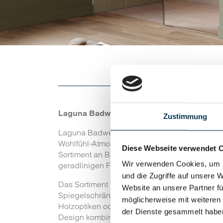
Laguna Badwelten – Badmöbel mit Stil und
Zustimmung
Laguna Badwelten steht für hochwertige Badm
Wohlfühl-Atmosphäre verbinden. Als Marke für 
Diese Webseite verwendet 
Sortiment an Badprogrammen, mit dem sich Bad
Wir verwenden Cookies, um I
geradlinigen Formen bis zu organischen und g
und die Zugriffe auf unsere 
Das Sortiment umfasst unter anderem Wascht
Website an unsere Partner fü
Spiegelschränke in vielen Breiten, Dekoren u
möglicherweise mit weiteren
Holzoptiken oder Glas. So lassen sich prakt
der Dienste gesammelt habe
Design kombinieren. Laguna legt großen Wert a